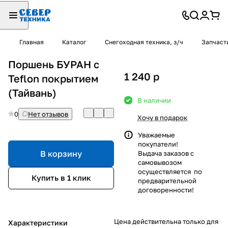
Главная
Каталог
Снегоходная техника, з/ч
Запчаст
Поршень БУРАН с
1 240
p
Teflon покрытием
(Тайвань)
В наличии
0
Нет отзывов
Хочу в подарок
Уважаемые
покупатели!
В корзину
Выдача заказов с
самовывозом
осуществляется по
Купить в 1 клик
предварительной
договоренности!
Цена действительна только для
Характеристики