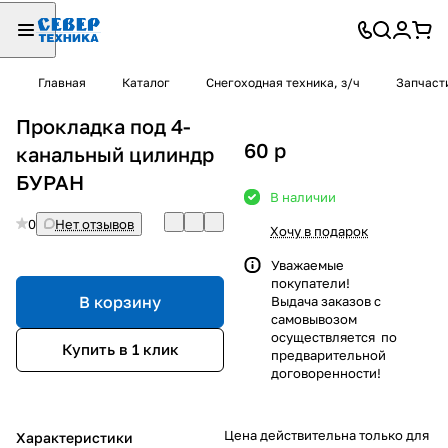
Главная
Каталог
Снегоходная техника, з/ч
Запчаст
Прокладка под 4-
60
p
канальный цилиндр
БУРАН
В наличии
0
Нет отзывов
Хочу в подарок
Уважаемые
покупатели!
В корзину
Выдача заказов с
самовывозом
осуществляется по
Купить в 1 клик
предварительной
договоренности!
Цена действительна только для
Характеристики