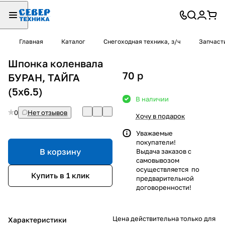
Главная
Каталог
Снегоходная техника, з/ч
Запчаст
Шпонка коленвала
70
p
БУРАН, ТАЙГА
(5х6.5)
В наличии
0
Нет отзывов
Хочу в подарок
Уважаемые
покупатели!
В корзину
Выдача заказов с
самовывозом
осуществляется по
Купить в 1 клик
предварительной
договоренности!
Цена действительна только для
Характеристики