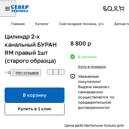
Главная
Каталог
Снегоходная техника, з/ч
Запчаст
Цилиндр 2-х
8 800
p
канальный БУРАН
RM правый 1шт
В наличии
(старого образца)
Хочу в подарок
0
Нет отзывов
Уважаемые
покупатели!
Выдача заказов с
самовывозом
В корзину
осуществляется по
предварительной
договоренности!
Купить в 1 клик
Цена действительна только для