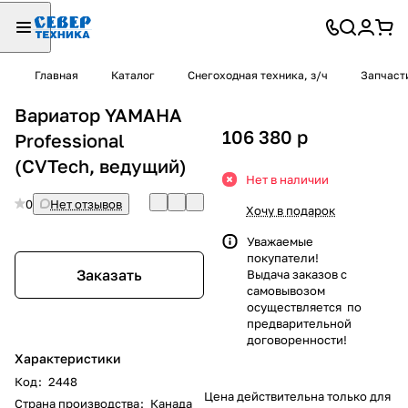
Главная
Каталог
Снегоходная техника, з/ч
Запчаст
Вариатор YAMAHA
106 380
p
Professional
(CVTech, ведущий)
Нет в наличии
0
Нет отзывов
Хочу в подарок
Уважаемые
покупатели!
Заказать
Выдача заказов с
самовывозом
осуществляется по
предварительной
договоренности!
Характеристики
Код
:
2448
Цена действительна только для
Страна производства
:
Канада