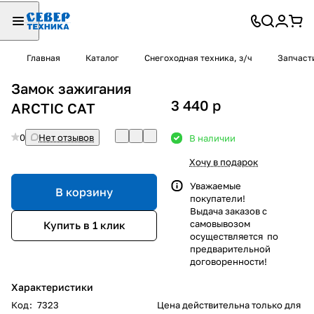
Главная
Каталог
Снегоходная техника, з/ч
Запчаст
Замок зажигания
3 440
p
ARCTIC CAT
0
Нет отзывов
В наличии
Хочу в подарок
Уважаемые
В корзину
покупатели!
Выдача заказов с
самовывозом
Купить в 1 клик
осуществляется по
предварительной
договоренности!
Характеристики
Код
:
7323
Цена действительна только для