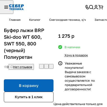
Главная
Каталог
Снегоходная техника, з/ч
Запчаст
Буфер лыжи BRP
1 275
p
Ski-doo WT 600,
SWT 550, 800
В наличии
(черный)
Хочу в подарок
Полиуретан
Уважаемые
0
Нет отзывов
покупатели!
Выдача заказов с
самовывозом
осуществляется по
предварительной
В корзину
договоренности!
Купить в 1 клик
Цена действительна только для