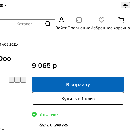
39
Каталог
Войти
Сравнение
Избранное
Корзина
ACE 2011-...
Doo
9 065
p
В корзину
Купить в 1 клик
В наличии
Хочу в подарок
...