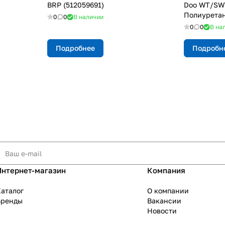
BRP (512059691)
Doo WT/SWT 
Полиурета
0
0
В наличии
0
0
В на
Подробнее
Подробн
Интернет-магазин
Компания
аталог
О компании
Бренды
Вакансии
Новости