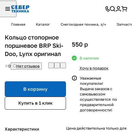
Главная
Каталог
Снегоходная техника, з/ч
Запчаст
Кольцо стопорное
550
p
поршневое BRP Ski-
Doo, Lynx оригинал
В наличии
0
Нет отзывов
Хочу в подарок
Уважаемые
покупатели!
В корзину
Выдача заказов с
самовывозом
осуществляется по
Купить в 1 клик
предварительной
договоренности!
Цена действительна только для
Характеристики