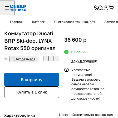
Главная
Каталог
Снегоходная техника, з/ч
Запчаст
Коммутатор Ducati
36 600
p
BRP Ski-doo, LYNX
Rotax 550 оригинал
В наличии
0
Нет отзывов
Хочу в подарок
Уважаемые
покупатели!
В корзину
Выдача заказов с
самовывозом
осуществляется по
Купить в 1 клик
предварительной
договоренности!
Цена действительна только для
Характеристики