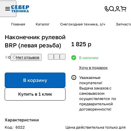
Главная
Каталог
Снегоходная техника, з/ч
Запчаст
Наконечник рулевой
1 825
p
BRP (левая резьба)
0
Нет отзывов
В наличии
Хочу в подарок
Уважаемые
В корзину
покупатели!
Выдача заказов с
самовывозом
Купить в 1 клик
осуществляется по
предварительной
договоренности!
Характеристики
Код
:
6022
Цена действительна только для