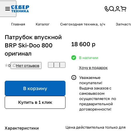
Главная
Каталог
Снегоходная техника, з/ч
Запчаст
Патрубок впускной
18 600
p
BRP Ski-Doo 800
оригинал
В наличии
0
Нет отзывов
Хочу в подарок
Уважаемые
покупатели!
В корзину
Выдача заказов с
самовывозом
осуществляется по
Купить в 1 клик
предварительной
договоренности!
Цена действительна только для
Характеристики