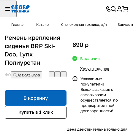
Главная
Каталог
Снегоходная техника, з/ч
Запчаст
Ремень крепления
690
p
сиденья BRP Ski-
Doo, Lynx
В наличии
Полиуретан
Хочу в подарок
0
Нет отзывов
Уважаемые
покупатели!
Выдача заказов с
самовывозом
В корзину
осуществляется по
предварительной
договоренности!
Купить в 1 клик
Цена действительна только для