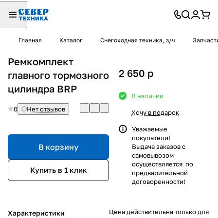
Главная
Каталог
Снегоходная техника, з/ч
Запчаст
Ремкомплект
2 650
p
главного тормозного
цилиндра BRP
В наличии
0
Нет отзывов
Хочу в подарок
Уважаемые
покупатели!
В корзину
Выдача заказов с
самовывозом
осуществляется по
Купить в 1 клик
предварительной
договоренности!
Цена действительна только для
Характеристики