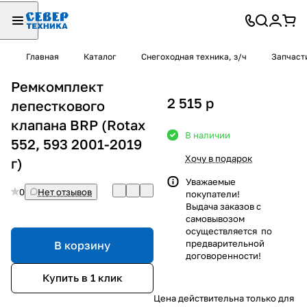
Главная
Каталог
Снегоходная техника, з/ч
Запчаст
Ремкомплект
2 515
p
лепесткового
клапана BRP (Rotax
В наличии
552, 593 2001-2019
Хочу в подарок
г)
Уважаемые
0
Нет отзывов
покупатели!
Выдача заказов с
самовывозом
осуществляется по
предварительной
В корзину
договоренности!
Купить в 1 клик
Цена действительна только для