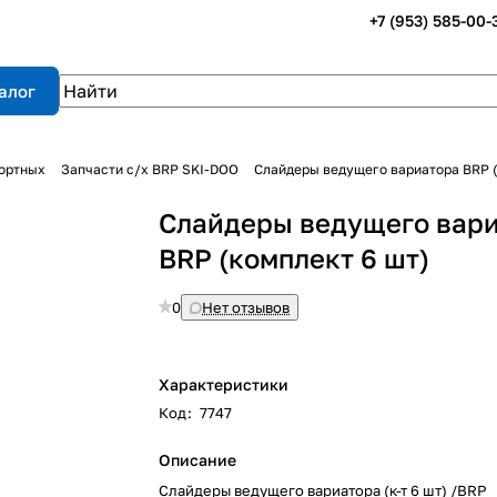
+7 (953) 585-00-
алог
портных
Запчасти с/х BRP SKI-DOO
Слайдеры ведущего вариатора BRP (
Слайдеры ведущего вар
BRP (комплект 6 шт)
0
Нет отзывов
Характеристики
Код
:
7747
Описание
Слайдеры ведущего вариатора (к-т 6 шт) /BRP