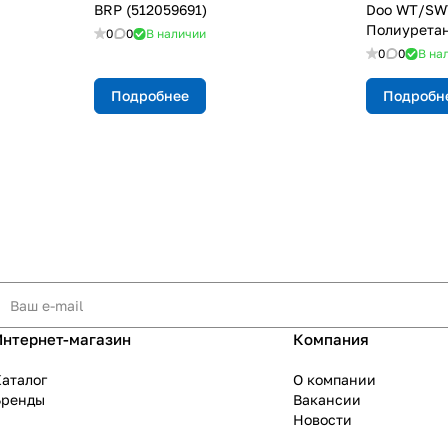
BRP (512059691)
Doo WT/SWT 
Полиурета
0
0
В наличии
0
0
В на
Подробнее
Подробн
Интернет-магазин
Компания
аталог
О компании
Бренды
Вакансии
Новости