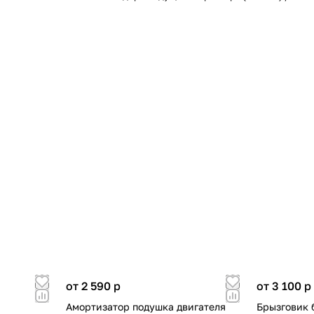
от 2 590
p
от 3 100
p
Амортизатор подушка двигателя
Брызговик 