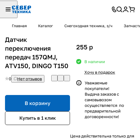
Главная
Каталог
Снегоходная техника, з/ч
Запчаст
Датчик
255
p
переключения
передач 157QMJ,
В наличии
ATV150, DINGO T150
Хочу в подарок
0
Нет отзывов
Уважаемые
покупатели!
Выдача заказов с
самовывозом
В корзину
осуществляется по
предварительной
договоренности!
Купить в 1 клик
Цена действительна только для