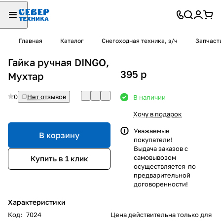
Главная
Каталог
Снегоходная техника, з/ч
Запчаст
Гайка ручная DINGO,
395
p
Мухтар
0
Нет отзывов
В наличии
Хочу в подарок
Уважаемые
В корзину
покупатели!
Выдача заказов с
самовывозом
Купить в 1 клик
осуществляется по
предварительной
договоренности!
Характеристики
Код
:
7024
Цена действительна только для