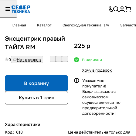
Главная
Каталог
Снегоходная техника, з/ч
Запчаст
Эксцентрик правый
225
p
ТАЙГА RM
0
Нет отзывов
В наличии
Хочу в подарок
Уважаемые
В корзину
покупатели!
Выдача заказов с
самовывозом
Купить в 1 клик
осуществляется по
предварительной
договоренности!
Характеристики
Код
:
618
Цена действительна только для