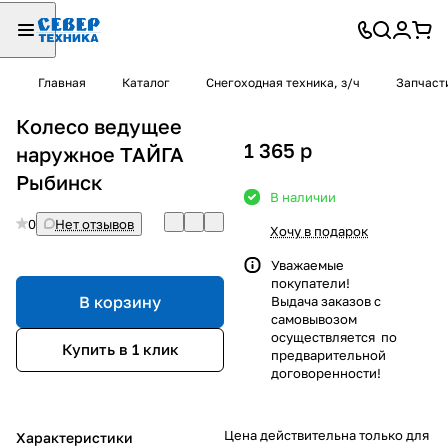
Главная
Каталог
Снегоходная техника, з/ч
Запчаст
Колесо ведущее
1 365
p
наружное ТАЙГА
Рыбинск
В наличии
0
Нет отзывов
Хочу в подарок
Уважаемые
покупатели!
В корзину
Выдача заказов с
самовывозом
осуществляется по
Купить в 1 клик
предварительной
договоренности!
Цена действительна только для
Характеристики