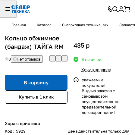
Главная
Каталог
Снегоходная техника, з/ч
Запчаст
Кольцо обжимное
435
p
(бандаж) ТАЙГА RM
0
Нет отзывов
В наличии
Хочу в подарок
Уважаемые
В корзину
покупатели!
Выдача заказов с
самовывозом
Купить в 1 клик
осуществляется по
предварительной
договоренности!
Характеристики
Код
:
5929
Цена действительна только для