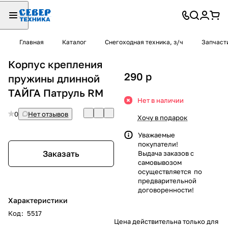
Главная
Каталог
Снегоходная техника, з/ч
Запчаст
Корпус крепления
290
p
пружины длинной
ТАЙГА Патруль RM
Нет в наличии
0
Нет отзывов
Хочу в подарок
Уважаемые
покупатели!
Заказать
Выдача заказов с
самовывозом
осуществляется по
предварительной
договоренности!
Характеристики
Код
:
5517
Цена действительна только для