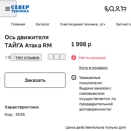
Главная
Каталог
Снегоходная техника, з/ч
Запчаст
Ось движителя
1 998
p
ТАЙГА Атака RM
0
Нет отзывов
Нет в наличии
Хочу в подарок
Уважаемые
Заказать
покупатели!
Выдача заказов с
самовывозом
осуществляется по
предварительной
Характеристики
договоренности!
Код
:
3536
Цена действительна только для