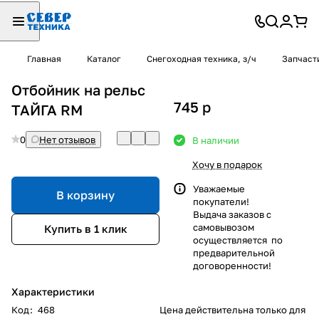
Главная
Каталог
Снегоходная техника, з/ч
Запчаст
Отбойник на рельс
745
p
ТАЙГА RM
0
Нет отзывов
В наличии
Хочу в подарок
Уважаемые
В корзину
покупатели!
Выдача заказов с
самовывозом
Купить в 1 клик
осуществляется по
предварительной
договоренности!
Характеристики
Код
:
468
Цена действительна только для