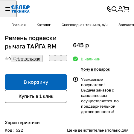
Главная
Каталог
Снегоходная техника, з/ч
Запчаст
Ремень подвески
645
p
рычага ТАЙГА RM
0
Нет отзывов
В наличии
Хочу в подарок
Уважаемые
В корзину
покупатели!
Выдача заказов с
самовывозом
Купить в 1 клик
осуществляется по
предварительной
договоренности!
Характеристики
Код
:
522
Цена действительна только для