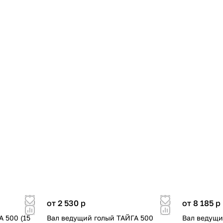
от 2 530
p
от 8 185
p
 500 (15
Вал ведущий голый ТАЙГА 500
Вал ведущи