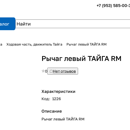
+7 (953) 585-00-
алог
га
Ходовая часть, движитель Тайга
Рычаг левый ТАЙГА RM
Рычаг левый ТАЙГА RM
0
Нет отзывов
Характеристики
Код
:
1226
Описание
Рычаг левый ТАЙГА RM