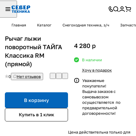
Главная
Каталог
Снегоходная техника, з/ч
Запчаст
Рычаг лыжи
4 280
p
поворотный ТАЙГА
Классика RM
В наличии
(прямой)
Хочу в подарок
0
Нет отзывов
Уважаемые
покупатели!
Выдача заказов с
самовывозом
В корзину
осуществляется по
предварительной
договоренности!
Купить в 1 клик
Цена действительна только для