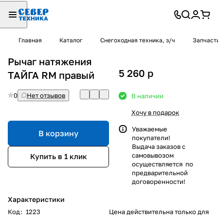
Главная
Каталог
Снегоходная техника, з/ч
Запчаст
Рычаг натяжения
5 260
p
ТАЙГА RM правый
0
Нет отзывов
В наличии
Хочу в подарок
Уважаемые
В корзину
покупатели!
Выдача заказов с
самовывозом
Купить в 1 клик
осуществляется по
предварительной
договоренности!
Характеристики
Код
:
1223
Цена действительна только для