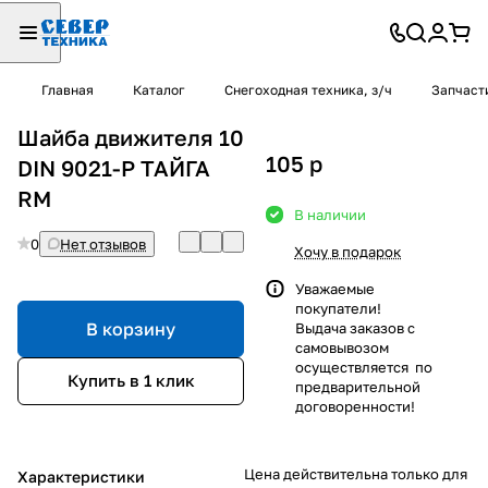
Главная
Каталог
Снегоходная техника, з/ч
Запчаст
Шайба движителя 10
105
p
DIN 9021-P ТАЙГА
RM
В наличии
0
Нет отзывов
Хочу в подарок
Уважаемые
покупатели!
В корзину
Выдача заказов с
самовывозом
осуществляется по
Купить в 1 клик
предварительной
договоренности!
Цена действительна только для
Характеристики