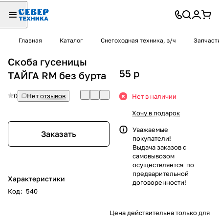
Главная
Каталог
Снегоходная техника, з/ч
Запчаст
Скоба гусеницы
55
p
ТАЙГА RM без бурта
0
Нет отзывов
Нет в наличии
Хочу в подарок
Уважаемые
Заказать
покупатели!
Выдача заказов с
самовывозом
осуществляется по
предварительной
Характеристики
договоренности!
Код
:
540
Цена действительна только для