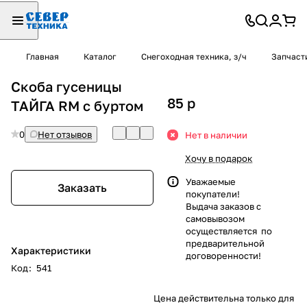
Главная
Каталог
Снегоходная техника, з/ч
Запчаст
Скоба гусеницы
85
p
ТАЙГА RM с буртом
0
Нет отзывов
Нет в наличии
Хочу в подарок
Уважаемые
Заказать
покупатели!
Выдача заказов с
самовывозом
осуществляется по
предварительной
Характеристики
договоренности!
Код
:
541
Цена действительна только для