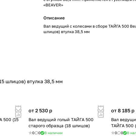
«BEAVER»
Описание
Вал ведущий с колесами в сборе ТАЙГА 500 Be
шлицов) втулка 38,5 мм
15 шлицов) втулка 38,5 мм
от 2 530
p
от 8 185
p
 500 (15
Вал ведущий голый ТАЙГА 500
Вал ведущи
старого образца (18 шлицов)
ТАЙГА 500 
0
0
В наличии
0
0
В на