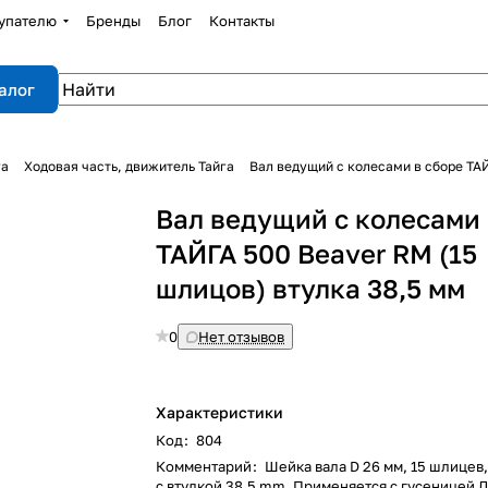
упателю
Бренды
Блог
Контакты
алог
га
Ходовая часть, движитель Тайга
Вал ведущий с колесами в сборе ТАЙ
Вал ведущий с колесами 
ТАЙГА 500 Beaver RM (15
шлицов) втулка 38,5 мм
0
Нет отзывов
Характеристики
Код
:
804
Комментарий
:
Шейка вала D 26 мм, 15 шлицев,
с втулкой 38,5 mm. Применяется с гусеницей 