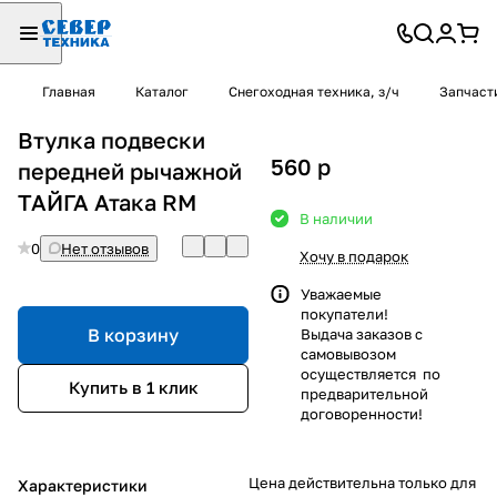
Главная
Каталог
Снегоходная техника, з/ч
Запчаст
Втулка подвески
560
p
передней рычажной
ТАЙГА Атака RM
В наличии
0
Нет отзывов
Хочу в подарок
Уважаемые
покупатели!
В корзину
Выдача заказов с
самовывозом
осуществляется по
Купить в 1 клик
предварительной
договоренности!
Цена действительна только для
Характеристики