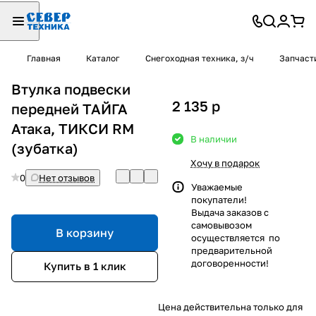
Главная
Каталог
Снегоходная техника, з/ч
Запчаст
Втулка подвески
2 135
p
передней ТАЙГА
Атака, ТИКСИ RM
В наличии
(зубатка)
Хочу в подарок
0
Нет отзывов
Уважаемые
покупатели!
Выдача заказов с
самовывозом
В корзину
осуществляется по
предварительной
договоренности!
Купить в 1 клик
Цена действительна только для