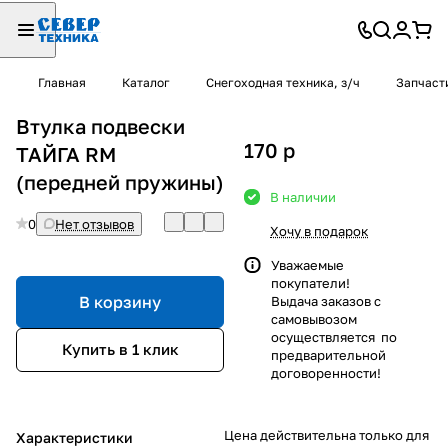
Главная
Каталог
Снегоходная техника, з/ч
Запчаст
Втулка подвески
170
p
ТАЙГА RM
(передней пружины)
В наличии
0
Нет отзывов
Хочу в подарок
Уважаемые
покупатели!
В корзину
Выдача заказов с
самовывозом
осуществляется по
Купить в 1 клик
предварительной
договоренности!
Цена действительна только для
Характеристики