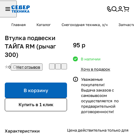
Главная
Каталог
Снегоходная техника, з/ч
Запчаст
Втулка подвески
95
p
ТАЙГА RM (рычаг
300)
В наличии
0
Нет отзывов
Хочу в подарок
Уважаемые
покупатели!
В корзину
Выдача заказов с
самовывозом
осуществляется по
Купить в 1 клик
предварительной
договоренности!
Цена действительна только для
Характеристики