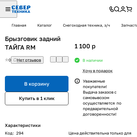
Главная
Каталог
Снегоходная техника, з/ч
Запчаст
Брызговик задний
1 100
p
ТАЙГА RM
0
Нет отзывов
В наличии
Хочу в подарок
Уважаемые
В корзину
покупатели!
Выдача заказов с
самовывозом
Купить в 1 клик
осуществляется по
предварительной
договоренности!
Характеристики
Код
:
294
Цена действительна только для