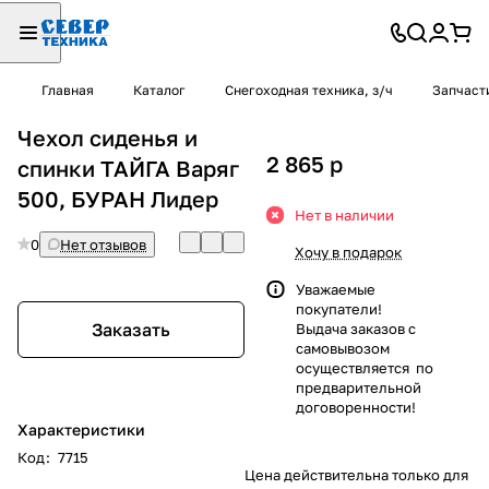
Главная
Каталог
Снегоходная техника, з/ч
Запчаст
Чехол сиденья и
2 865
p
спинки ТАЙГА Варяг
500, БУРАН Лидер
Нет в наличии
0
Нет отзывов
Хочу в подарок
Уважаемые
покупатели!
Заказать
Выдача заказов с
самовывозом
осуществляется по
предварительной
договоренности!
Характеристики
Код
:
7715
Цена действительна только для