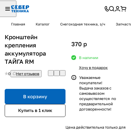
Главная
Каталог
Снегоходная техника, з/ч
Запчаст
Кронштейн
370
p
крепления
аккумулятора
В наличии
ТАЙГА RM
Хочу в подарок
0
Нет отзывов
Уважаемые
покупатели!
Выдача заказов с
самовывозом
В корзину
осуществляется по
предварительной
договоренности!
Купить в 1 клик
Цена действительна только для