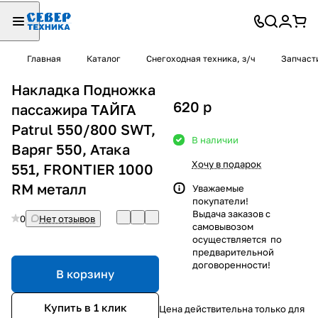
Главная
Каталог
Снегоходная техника, з/ч
Запчаст
Накладка Подножка
620
p
пассажира ТАЙГА
Patrul 550/800 SWT,
В наличии
Варяг 550, Атака
Хочу в подарок
551, FRONTIER 1000
RM металл
Уважаемые
покупатели!
Выдача заказов с
0
Нет отзывов
самовывозом
осуществляется по
предварительной
договоренности!
В корзину
Купить в 1 клик
Цена действительна только для