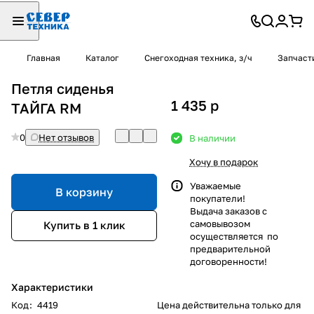
Главная
Каталог
Снегоходная техника, з/ч
Запчаст
Петля сиденья
1 435
p
ТАЙГА RM
0
Нет отзывов
В наличии
Хочу в подарок
Уважаемые
В корзину
покупатели!
Выдача заказов с
самовывозом
Купить в 1 клик
осуществляется по
предварительной
договоренности!
Характеристики
Код
:
4419
Цена действительна только для