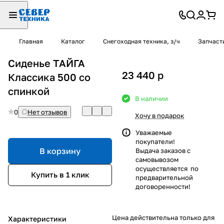
Главная
Каталог
Снегоходная техника, з/ч
Запчаст
Сиденье ТАЙГА
23 440
p
Классика 500 со
спинкой
В наличии
0
Нет отзывов
Хочу в подарок
Уважаемые
покупатели!
В корзину
Выдача заказов с
самовывозом
осуществляется по
Купить в 1 клик
предварительной
договоренности!
Цена действительна только для
Характеристики