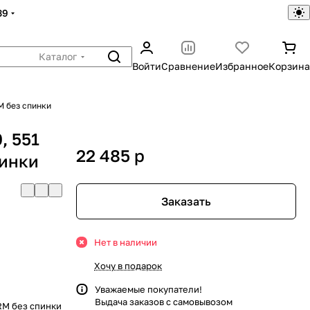
39
Каталог
Войти
Сравнение
Избранное
Корзина
M без спинки
, 551
22 485
p
пинки
Заказать
Нет в наличии
Хочу в подарок
Уважаемые покупатели!
Выдача заказов с самовывозом
RM без спинки