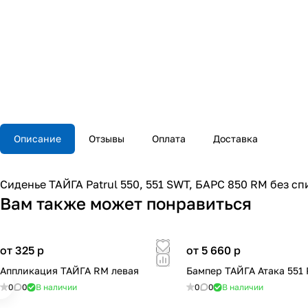
Описание
Отзывы
Оплата
Доставка
Сиденье ТАЙГА Patrul 550, 551 SWT, БАРС 850 RM без с
Вам также может понравиться
от 325
p
от 5 660
p
Аппликация ТАЙГА RM левая
Бампер ТАЙГА Атака 551
0
0
В наличии
0
0
В наличии