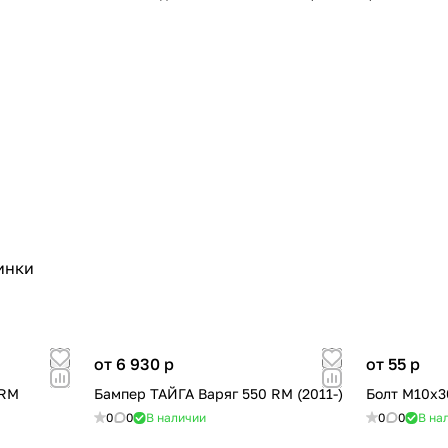
пинки
от 6 930
p
от 55
p
 RM
Бампер ТАЙГА Варяг 550 RM (2011-)
Болт М10х3
0
0
В наличии
0
0
В на