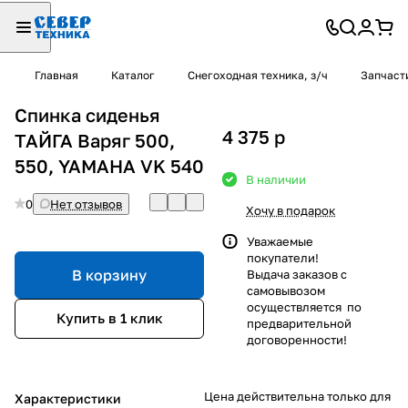
Главная
Каталог
Снегоходная техника, з/ч
Запчаст
Спинка сиденья
4 375
p
ТАЙГА Варяг 500,
550, YAMAHA VK 540
В наличии
0
Нет отзывов
Хочу в подарок
Уважаемые
покупатели!
В корзину
Выдача заказов с
самовывозом
осуществляется по
Купить в 1 клик
предварительной
договоренности!
Цена действительна только для
Характеристики