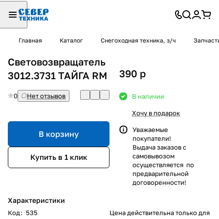
Главная
Каталог
Снегоходная техника, з/ч
Запчаст
Световозвращатель
390
p
3012.3731 ТАЙГА RM
0
Нет отзывов
В наличии
Хочу в подарок
Уважаемые
В корзину
покупатели!
Выдача заказов с
самовывозом
Купить в 1 клик
осуществляется по
предварительной
договоренности!
Характеристики
Код
:
535
Цена действительна только для