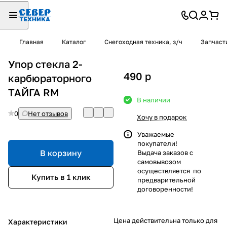
Главная
Каталог
Снегоходная техника, з/ч
Запчаст
Упор стекла 2-
490
p
карбюраторного
ТАЙГА RM
В наличии
0
Нет отзывов
Хочу в подарок
Уважаемые
покупатели!
В корзину
Выдача заказов с
самовывозом
осуществляется по
Купить в 1 клик
предварительной
договоренности!
Цена действительна только для
Характеристики