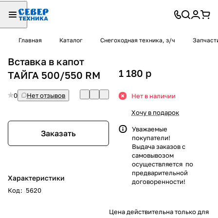
Главная
Каталог
Снегоходная техника, з/ч
Запчаст
Вставка в капот
1 180
p
ТАЙГА 500/550 RM
0
Нет отзывов
Нет в наличии
Хочу в подарок
Уважаемые
Заказать
покупатели!
Выдача заказов с
самовывозом
осуществляется по
предварительной
Характеристики
договоренности!
Код
:
5620
Цена действительна только для