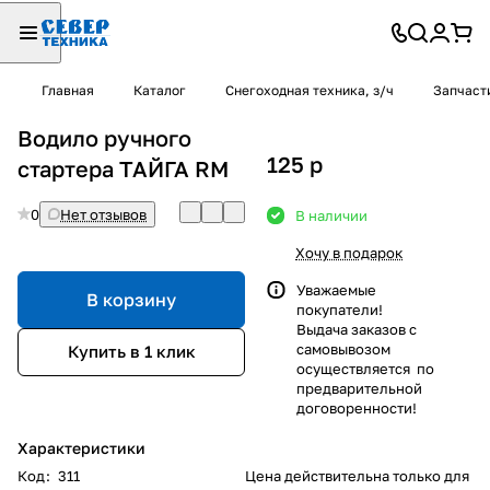
Главная
Каталог
Снегоходная техника, з/ч
Запчаст
Водило ручного
125
p
стартера ТАЙГА RM
0
Нет отзывов
В наличии
Хочу в подарок
Уважаемые
В корзину
покупатели!
Выдача заказов с
самовывозом
Купить в 1 клик
осуществляется по
предварительной
договоренности!
Характеристики
Код
:
311
Цена действительна только для