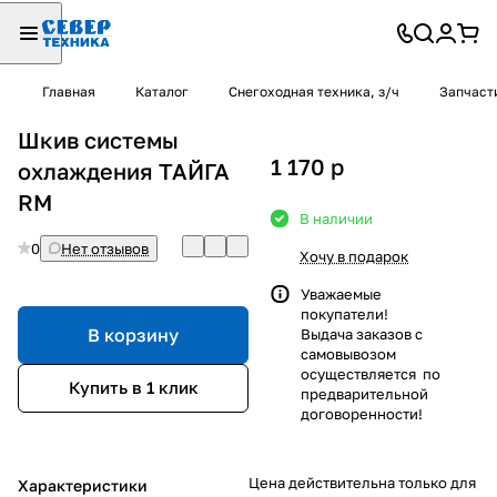
Главная
Каталог
Снегоходная техника, з/ч
Запчаст
Шкив системы
1 170
p
охлаждения ТАЙГА
RM
В наличии
0
Нет отзывов
Хочу в подарок
Уважаемые
покупатели!
В корзину
Выдача заказов с
самовывозом
осуществляется по
Купить в 1 клик
предварительной
договоренности!
Цена действительна только для
Характеристики