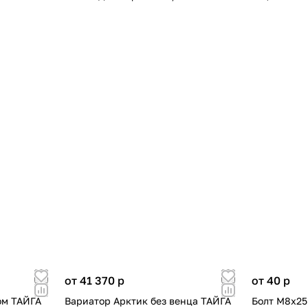
от 41 370
p
от 40
p
ом ТАЙГА
Вариатор Арктик без венца ТАЙГА
Болт М8х25