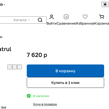
39
Каталог
Войти
Сравнение
Избранное
Корзина
RM
trul
7 620
p
В корзину
Купить в 1 клик
В наличии
Хочу в подарок
T RM